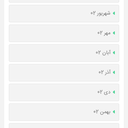
شهریور 02
مهر 02
آبان 02
آذر 02
دی 02
بهمن 02