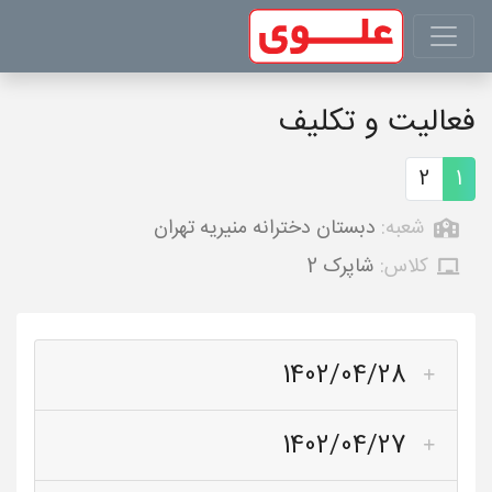
فعالیت و تکلیف
2
1
شعبه:
دبستان دخترانه منیریه تهران
کلاس:
شاپرک 2
1402/04/28
1402/04/27