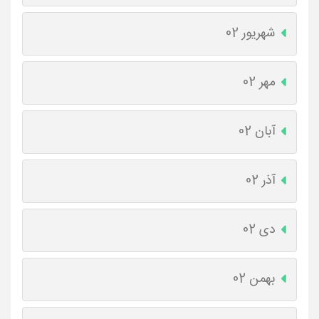
شهریور 02
مهر 02
آبان 02
آذر 02
دی 02
بهمن 02