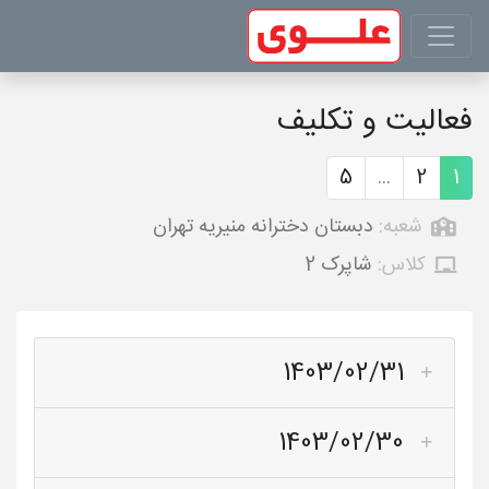
فعالیت و تکلیف
5
...
2
1
شعبه:
دبستان دخترانه منیریه تهران
کلاس:
شاپرک 2
1403/02/31
1403/02/30