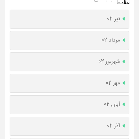
تیر 02
مرداد 02
شهریور 02
مهر 02
آبان 02
آذر 02