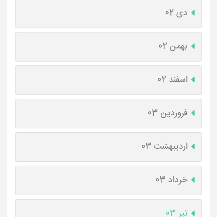
دی 02
بهمن 02
اسفند 02
فروردین 03
اردیبهشت 03
خرداد 03
تیر 03