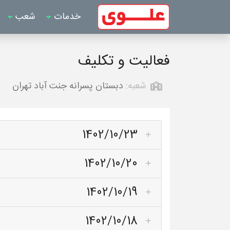
خدمات
شعب
فعالیت و تکلیف
شعبه:
دبستان پسرانه جنت آباد تهران
1402/10/23
1402/10/20
1402/10/19
1402/10/18