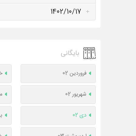
1402/10/17
بایگانی
فروردین 02
خر
شهریور 02
مه
دی 02
به