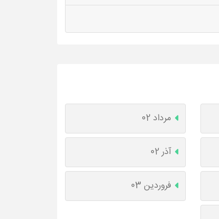
مرداد 02
آذر 02
فروردین 03