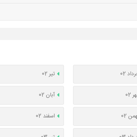
داد 02
تیر 02
ر 02
آبان 02
من 02
اسفند 02