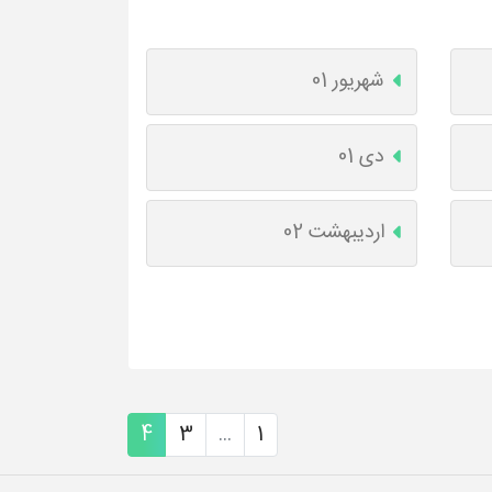
شهریور 01
دی 01
اردیبهشت 02
4
3
...
1