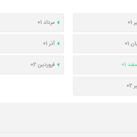
ر 01
مرداد 01
ان 01
آذر 01
فند 01
فروردین 02
ر 02