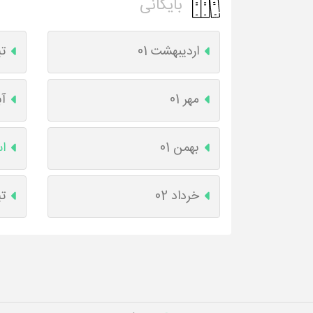
بایگانی
اردیبهشت 01
تی
مهر 01
آب
بهمن 01
اس
خرداد 02
تی