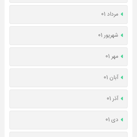
مرداد 01
شهریور 01
مهر 01
آبان 01
آذر 01
دی 01