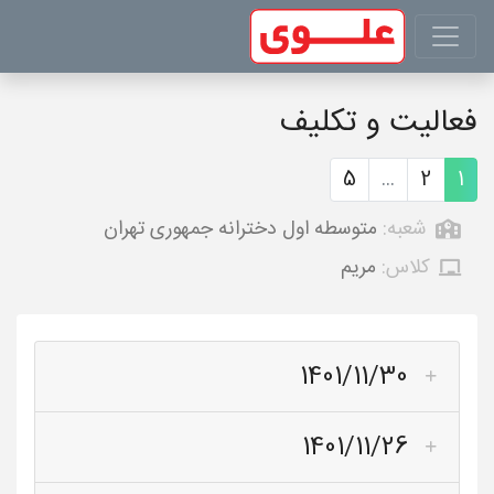
فعالیت و تکلیف
5
...
2
1
شعبه:
متوسطه اول دخترانه جمهوری تهران
کلاس:
مریم
1401/11/30
1401/11/26