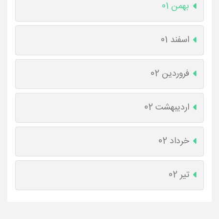
بهمن 01
اسفند 01
فروردین 02
اردیبهشت 02
خرداد 02
تیر 02