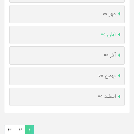
مهر 00
آبان 00
آذر 00
بهمن 00
اسفند 00
3
2
1