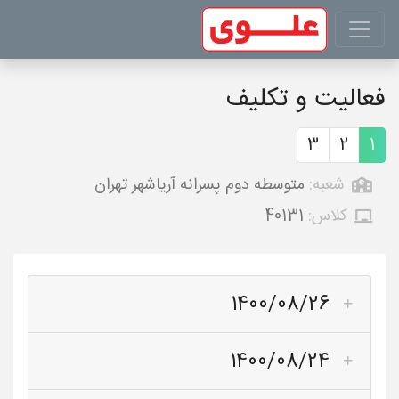
فعالیت و تکلیف
3
2
1
شعبه:
متوسطه دوم پسرانه آریاشهر تهران
کلاس:
40131
1400/08/26
1400/08/24