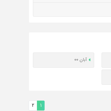
آبان 00
2
1