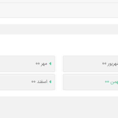
ریور 00
مهر 00
من 00
اسفند 00