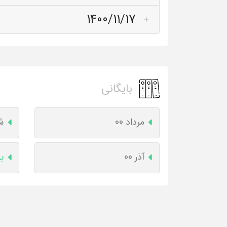
1400/11/17
بایگانی
مرداد 00
شه
آذر 00
به