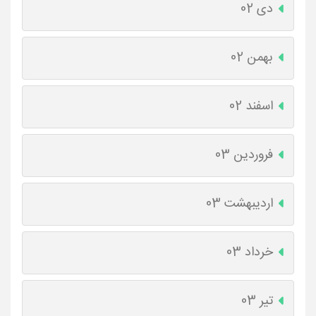
دی 02
بهمن 02
اسفند 02
فروردین 03
اردیبهشت 03
خرداد 03
تیر 03