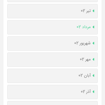
تیر 02
مرداد 02
شهریور 02
مهر 02
آبان 02
آذر 02