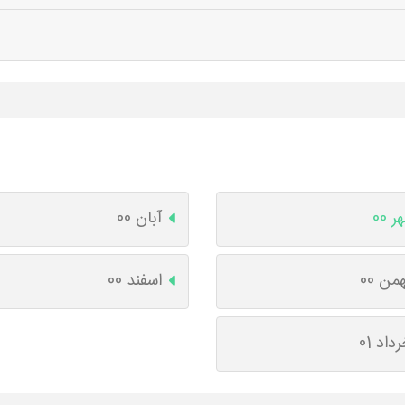
ر 00
آبان 00
من 00
اسفند 00
داد 01