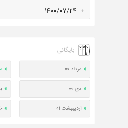
1400/07/24
بایگانی
مرداد 00
مه
دی 00
به
اردیبهشت 01
خر