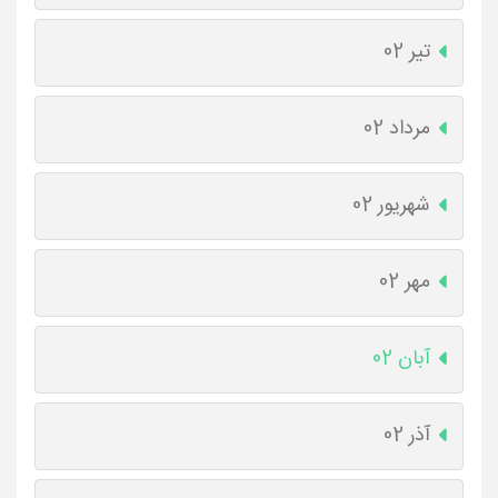
تیر 02
مرداد 02
شهریور 02
مهر 02
آبان 02
آذر 02