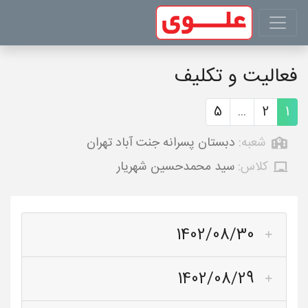
فعالیت و تکلیف
5
...
2
1
شعبه:
دبستان پسرانه جنت آباد تهران
کلاس:
سید محمدحسین شهریار
1402/08/30
1402/08/29