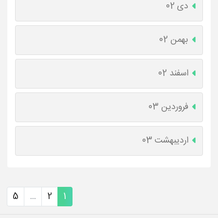
دی 02
بهمن 02
اسفند 02
فروردین 03
اردیبهشت 03
5
...
2
1