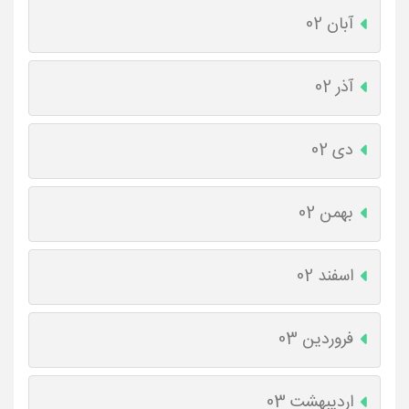
آبان 02
آذر 02
دی 02
بهمن 02
اسفند 02
فروردین 03
اردیبهشت 03