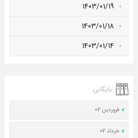
1403/01/19
1403/01/18
1403/01/14
بایگانی
فروردین 02
خرداد 02