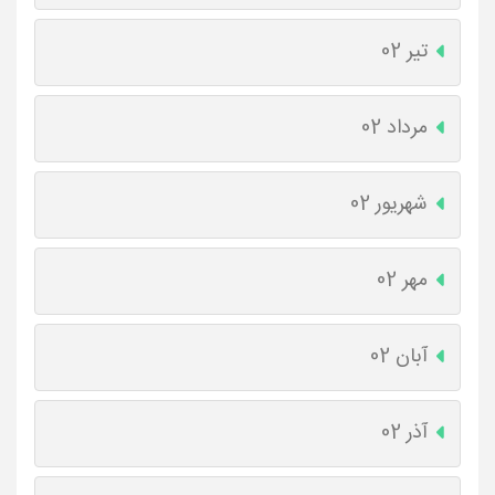
تیر 02
مرداد 02
شهریور 02
مهر 02
آبان 02
آذر 02