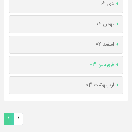
دی 02
بهمن 02
اسفند 02
فروردین 03
اردیبهشت 03
2
1